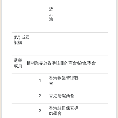
鄧
志
濤
(IV) 成員
架構
選舉
相關業界於香港註冊的商會/協會/學會
成員
香港物業管理聯
1.
會
2.
香港清潔商會
香港註冊保安導
3.
師學會