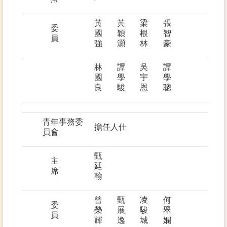
黃
黃
梁
張
委
國
穎
根
智
員
強
灝
林
豪
林
譚
吳
譚
國
學
宇
學
良
駿
恩
聰
青年事務委
擔任人仕
員會
甄
主
廷
席
翰
曾
甄
凌
何
委
榮
展
駿
翠
員
輝
逸
城
嫻