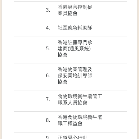
香港蟲害控制從
3.
業員協會
4.
社區應急輔助隊
香港註冊專門承
5.
建商(通風系統)
協會
香港物業管理及
6.
保安業培訓導師
協會
食物環境衞生署管工
7.
職系人員協會
香港食物環境衞生署
8.
職工權益會
9.
正道愛心行動