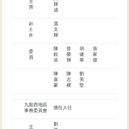
主
輝
席
成
溫
副
文
主
輝
席
陳
曾
胡
張
委
銳
榮
健
家
員
添
輝
華
傑
陳
陳
劉
嘉
志
美
豪
權
堅
九龍西地區
擔任人仕
事務委員會
劉
主