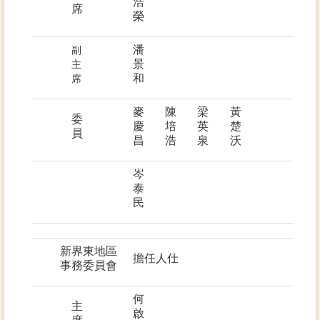
浩
席
榮
潘
副
景
主
和
席
麥
陳
梁
黃
委
慶
培
英
楚
員
昌
浩
泉
沃
岑
泰
民
新界東地區
擔任人仕
事務委員會
何
主
啟