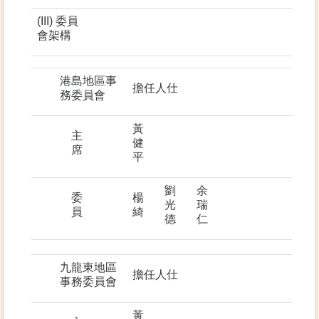
(III) 委員
會架構
港島地區事
擔任人仕
務委員會
黃
主
健
席
平
劉
余
委
楊
光
瑞
員
綺
德
仁
九龍東地區
擔任人仕
事務委員會
黃