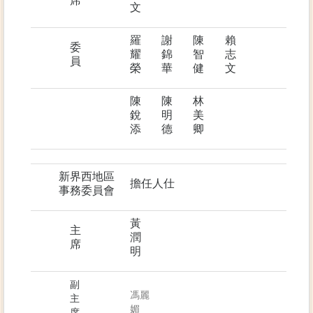
席
文
羅
謝
陳
賴
委
耀
錦
智
志
員
榮
華
健
文
陳
陳
林
銳
明
美
添
德
卿
新界西地區
擔任人仕
事務委員會
黃
主
潤
席
明
副
馮麗
主
媚
席